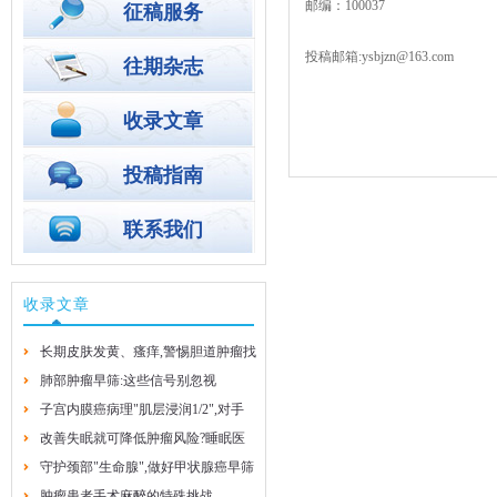
邮编：100037
征稿服务
投稿邮箱:ysbjzn@163.com
往期杂志
收录文章
投稿指南
联系我们
收录文章
长期皮肤发黄、瘙痒,警惕胆道肿瘤找
上门
肺部肿瘤早筛:这些信号别忽视
子宫内膜癌病理"肌层浸润1/2",对手
2026-8-4
2026-8-4
术方案有啥影响?
改善失眠就可降低肿瘤风险?睡眠医
学专家的实用建议
守护颈部"生命腺",做好甲状腺癌早筛
2026-7-29
早防
肿瘤患者手术麻醉的特殊挑战
2026-7-29