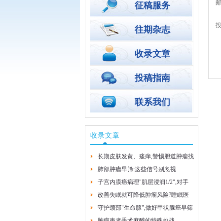
邮
征稿服务
投
往期杂志
收录文章
投稿指南
联系我们
收录文章
长期皮肤发黄、瘙痒,警惕胆道肿瘤找
上门
肺部肿瘤早筛:这些信号别忽视
子宫内膜癌病理"肌层浸润1/2",对手
2026-8-4
2026-8-4
术方案有啥影响?
改善失眠就可降低肿瘤风险?睡眠医
学专家的实用建议
守护颈部"生命腺",做好甲状腺癌早筛
2026-7-29
早防
肿瘤患者手术麻醉的特殊挑战
2026-7-29