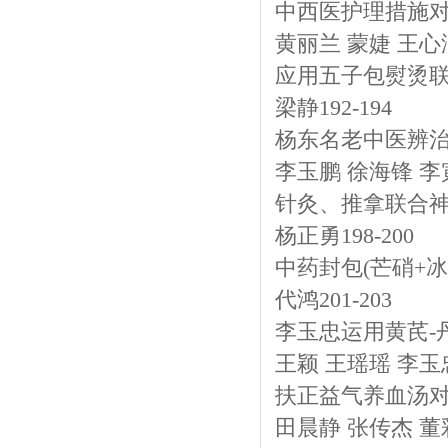
中西医护理措施
黄丽兰 蒙婕 王心洁 
应用五子包熨烫
梁静192-194
杨东名老中医辨
李玉鹏 徐海锋 李寅
针灸、推拿联合
杨正勇198-200
中药封包(芒硝+
代鸿201-203
李玉忠运用黄芪-
王颖 王瑶瑶 李玉忠2
扶正益气养血汤
田晨静 张传杰 董彩