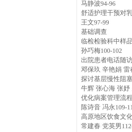
马静波94-96
舒适护理干预对
王文97-99
基础调查
临检检验科中样
孙巧梅100-102
出院患者电话随
邓保玖 辛艳娟 雷春
探讨基层慢性阻
牛辉 张心海 张妤 郑
优化病案管理流
陈诗音 冯永109-1
高原地区饮食文化
常建春 党英男112-