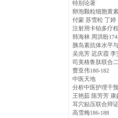
特别论著
卵泡颗粒细胞黄
付蒙 苏雪松 丁婷 高
注射用卡铂多疗程
韩海林 周洪盼174-
胰岛素抗体水平
吴兆芳 迟庆霞 李安
司美格鲁肽联合
曹亚伟180-182
中医天地
分析中医护理干预
王艳茹 陈芳芳 康媛1
耳穴贴压联合辩证
高雪梅186-188