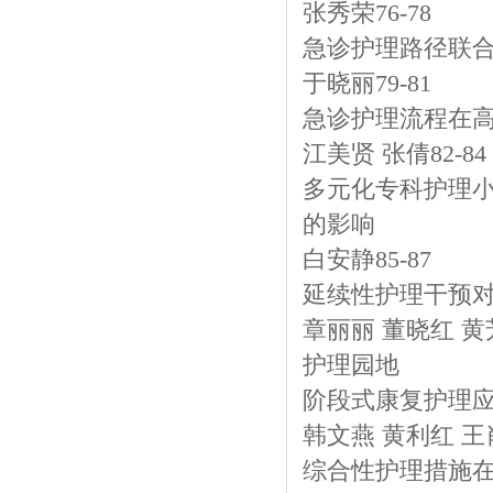
张秀荣76-78
急诊护理路径联
于晓丽79-81
急诊护理流程在
江美贤 张倩82-84
多元化专科护理
的影响
白安静85-87
延续性护理干预
章丽丽 董晓红 黄芳
护理园地
阶段式康复护理应
韩文燕 黄利红 王肖
综合性护理措施