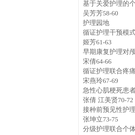
基于关爱护理的
吴芳芳58-60
护理园地
循证护理干预模
姬芳61-63
早期康复护理对
宋倩64-66
循证护理联合疼
宋燕玲67-69
急性心肌梗死患
张倩 江美贤70-72
接种前预见性护
张坤立73-75
分级护理联合个