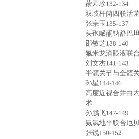
蒙园珍132-134
双歧杆菌四联活
张宗玉135-137
头孢哌酮钠舒巴
邵敏芝138-140
氟米龙滴眼液联
刘文杰141-143
半髋关节与全髋
孙星144-146
高度近视合并白
术
孙鹏飞147-149
氨氯地平联合厄
张锐150-152