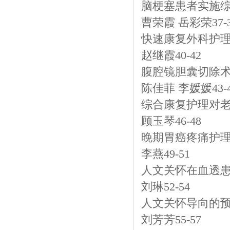
脑梗塞患者实施
曹荣霞 岳彩荣37-
快速康复外科护
赵继霞40-42
腹腔镜胆囊切除
陈佳菲 李媛媛43-
综合康复护理对
顾玉琴46-48
晚期胃癌疼痛护
李燕49-51
人文关怀在血透
刘琳52-54
人文关怀导向的预
刘芳芳55-57