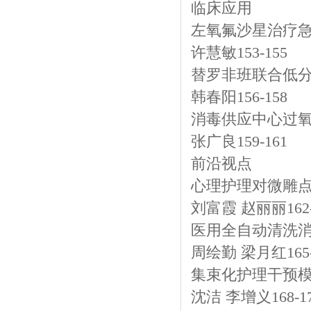
临床应用
左氧氟沙星治疗
许慧敏153-155
替罗非班联合低
韩春阳156-158
消毒供应中心过
张广良159-161
前沿视点
心理护理对微雕
刘富霞 赵丽丽162-
医用全自动清洗
周绘勤 梁月红165-
集束化护理干预
沈洁 李增义168-1