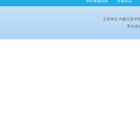
养生保健指南
|
往期杂志
|
主管单位 内蒙古新华
养生保