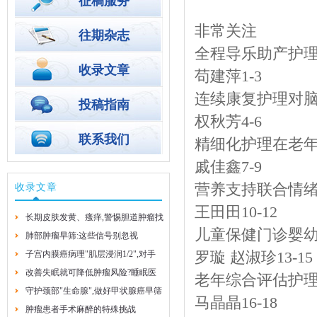
征稿服务
非常关注
往期杂志
全程导乐助产护
收录文章
苟建萍1-3
连续康复护理对
投稿指南
权秋芳4-6
联系我们
精细化护理在老
戚佳鑫7-9
营养支持联合情
收录文章
王田田10-12
长期皮肤发黄、瘙痒,警惕胆道肿瘤找
儿童保健门诊婴
上门
肺部肿瘤早筛:这些信号别忽视
子宫内膜癌病理"肌层浸润1/2",对手
2026-8-4
2026-8-4
罗璇 赵淑珍13-15
术方案有啥影响?
改善失眠就可降低肿瘤风险?睡眠医
老年综合评估护
学专家的实用建议
守护颈部"生命腺",做好甲状腺癌早筛
2026-7-29
马晶晶16-18
早防
肿瘤患者手术麻醉的特殊挑战
2026-7-29