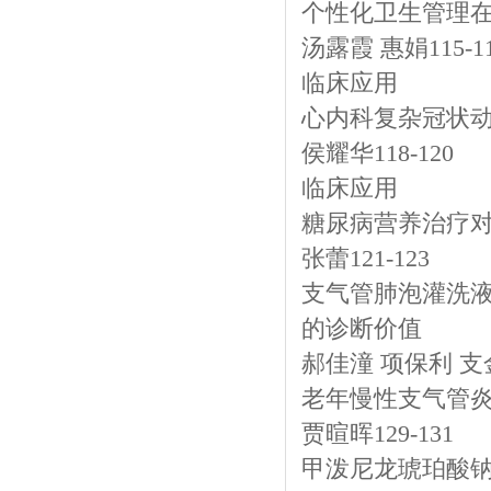
个性化卫生管理
汤露霞 惠娟115-1
临床应用
心内科复杂冠状
侯耀华118-120
临床应用
糖尿病营养治疗对
张蕾121-123
支气管肺泡灌洗液及
的诊断价值
郝佳潼 项保利 支金
老年慢性支气管
贾暄晖129-131
甲泼尼龙琥珀酸