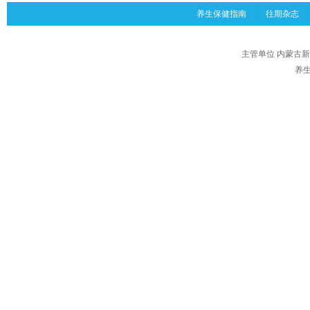
养生保健指南
|
往期杂志
|
主管单位 内蒙古
养