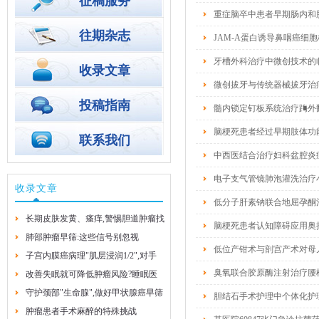
征稿服务
重症脑卒中患者早期肠内和
往期杂志
JAM-A蛋白诱导鼻咽癌细
牙槽外科治疗中微创技术的
收录文章
微创拔牙与传统器械拔牙治
投稿指南
髓内锁定钉板系统治疗踇外
脑梗死患者经过早期肢体功能训
联系我们
中西医结合治疗妇科盆腔炎
电子支气管镜肺泡灌洗治疗
收录文章
低分子肝素钠联合地屈孕酮
长期皮肤发黄、瘙痒,警惕胆道肿瘤找
脑梗死患者认知障碍应用奥
上门
肺部肿瘤早筛:这些信号别忽视
低位产钳术与剖宫产术对母
子宫内膜癌病理"肌层浸润1/2",对手
2026-8-4
2026-8-4
臭氧联合胶原酶注射治疗腰
术方案有啥影响?
改善失眠就可降低肿瘤风险?睡眠医
学专家的实用建议
守护颈部"生命腺",做好甲状腺癌早筛
2026-7-29
胆结石手术护理中个体化护
早防
肿瘤患者手术麻醉的特殊挑战
2026-7-29