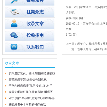
征稿服务
摘要：在日常生活中，许多同时
往期杂志
调脂药。
在线出版日期：
收录文章
2026-05-15 （万方平台首
页数：
投稿指南
2 (52-53)
上一篇：
老年心力衰竭患者：重
联系我们
下一篇：
老年人如何正确补钙
20
收录文章
长期皮肤发黄、瘙痒,警惕胆道肿瘤找
上门
肺部肿瘤早筛:这些信号别忽视
子宫内膜癌病理"肌层浸润1/2",对手
2026-8-4
2026-8-4
术方案有啥影响?
改善失眠就可降低肿瘤风险?睡眠医
学专家的实用建议
守护颈部"生命腺",做好甲状腺癌早筛
2026-7-29
早防
肿瘤患者手术麻醉的特殊挑战
2026-7-29