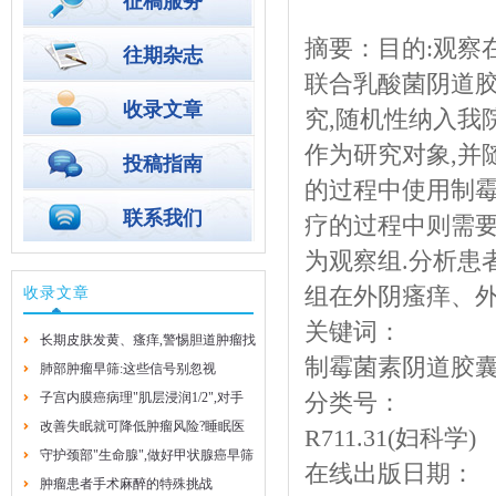
征稿服务
摘要：目的:观察
往期杂志
联合乳酸菌阴道胶
收录文章
究,随机性纳入我院
作为研究对象,并随
投稿指南
的过程中使用制霉
联系我们
疗的过程中则需要
为观察组.分析患
组在外阴瘙痒、
收录文章
关键词：
长期皮肤发黄、瘙痒,警惕胆道肿瘤找
制霉菌素阴道胶
上门
肺部肿瘤早筛:这些信号别忽视
子宫内膜癌病理"肌层浸润1/2",对手
2026-8-4
2026-8-4
分类号：
术方案有啥影响?
改善失眠就可降低肿瘤风险?睡眠医
R711.31(妇科学)
学专家的实用建议
守护颈部"生命腺",做好甲状腺癌早筛
2026-7-29
在线出版日期：
早防
肿瘤患者手术麻醉的特殊挑战
2026-7-29