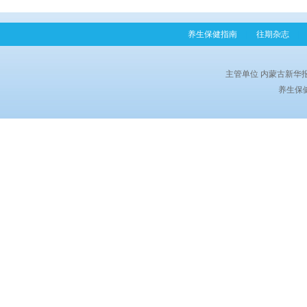
养生保健指南
|
往期杂志
|
主管单位 内蒙古新华
养生保