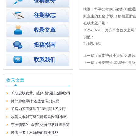
征稿服务
摘要：怀孕的时候,准妈妈可能遇
往期杂志
到宝宝的安全.所以,了解前置胎
在线出版日期：
收录文章
2025-10-31 （万方平台首
页数：
投稿指南
2 (105-106)
上一篇：
日常护颈小妙招,远离
联系我们
下一篇：
春夏交替,警惕急性胃肠
收录文章
长期皮肤发黄、瘙痒,警惕胆道肿瘤找
上门
肺部肿瘤早筛:这些信号别忽视
子宫内膜癌病理"肌层浸润1/2",对手
2026-8-4
2026-8-4
术方案有啥影响?
改善失眠就可降低肿瘤风险?睡眠医
学专家的实用建议
守护颈部"生命腺",做好甲状腺癌早筛
2026-7-29
早防
肿瘤患者手术麻醉的特殊挑战
2026-7-29