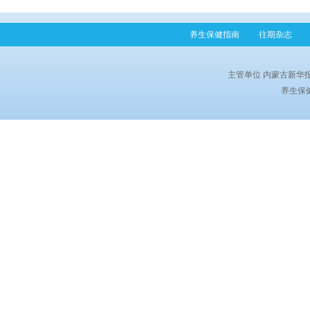
养生保健指南
|
往期杂志
|
主管单位 内蒙古新华
养生保